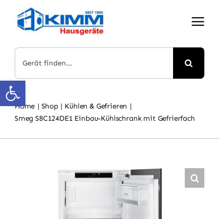
Skip
to
content
Suche
nach:
Open toolbar
Home
Shop
Kühlen & Gefrieren
Smeg S8C124DE1 Einbau-Kühlschrank mit Gefrierfach