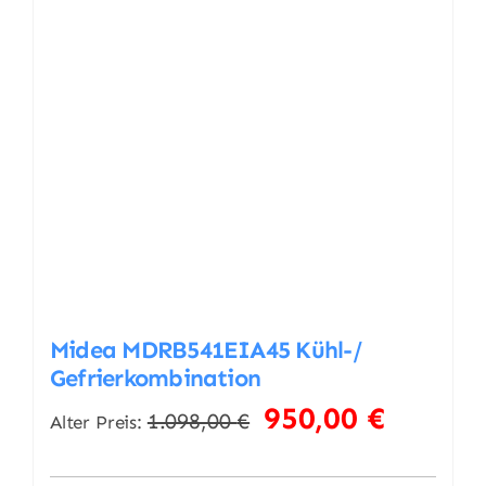
Midea MDRB541EIA45 Kühl-/
Gefrierkombination
Ursprünglicher
Aktueller
950,00
€
1.098,00
€
Alter Preis:
Preis
Preis
war:
ist: