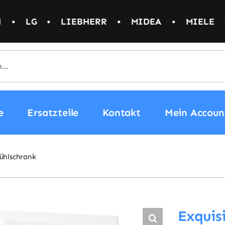
•
MIDEA
•
MIELE
•
NEFF
•
NIVONA
e
Ersatzteile
Kontakt
Mein Accoun
ühlschrank
Exquis