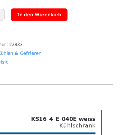
In den Warenkorb
sit
-
mer:
22833
Kühlen & Gefrieren
isit
schrank
ge