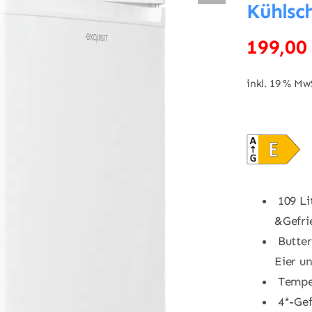
Kühlsc
199,0
inkl. 19 % Mw
109 Lit
&Gefri
Butter
Eier u
Temper
4*-Gef