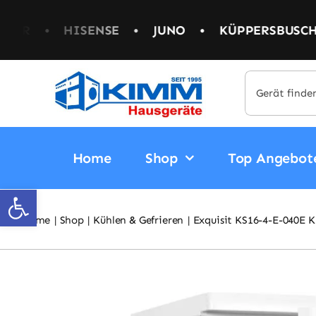
Skip
JUNO
to
•
KÜPPERSBUSCH
•
LG
•
LIEBHERR
content
Suche
nach:
Home
Shop
Top Angebot
Open toolbar
Home
Shop
Kühlen & Gefrieren
Exquisit KS16-4-E-040E K