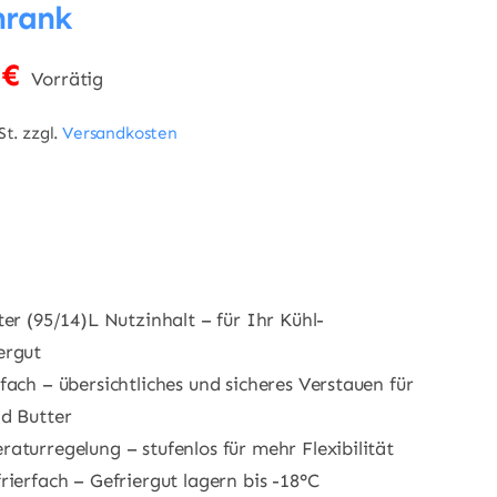
hrank
0
€
Vorrätig
St.
zzgl.
Versandkosten
er (95/14)L Nutzinhalt – für Ihr Kühl-
ergut
fach – übersichtliches und sicheres Verstauen für
nd Butter
aturregelung – stufenlos für mehr Flexibilität
rierfach – Gefriergut lagern bis -18°C