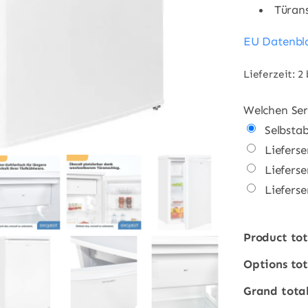
Türans
EU Datenbl
Lieferzeit:
2 
Welchen Ser
Selbsta
Lieferse
Lieferse
Liefers
Product tot
Alternative:
Options tot
Grand tota