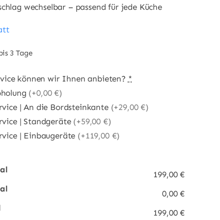
chlag wechselbar – passend für jede Küche
att
bis 3 Tage
vice können wir Ihnen anbieten?
*
bholung
(+0,00 €)
rvice | An die Bordsteinkante
(+29,00 €)
rvice | Standgeräte
(+59,00 €)
ervice | Einbaugeräte
(+119,00 €)
al
199,00 €
al
0,00 €
l
199,00 €