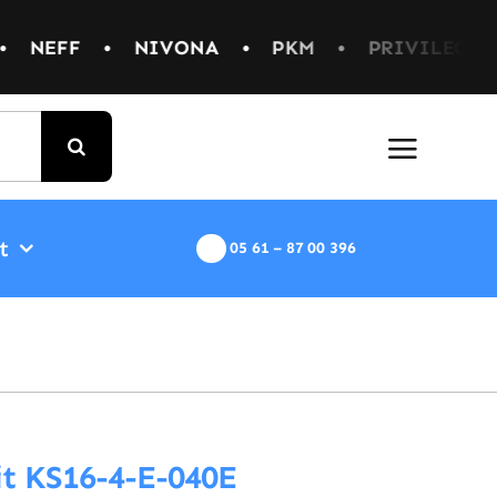
•
PKM
•
PRIVILEG
•
SAMSUNG
•
SIEME
t
05 61 – 87 00 396
it KS16-4-E-040E