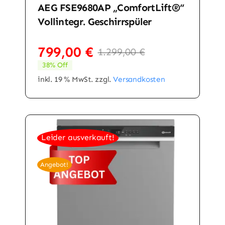
AEG FSE9680AP „ComfortLift®“
Vollintegr. Geschirrspüler
799,00
€
1.299,00
€
Ursprünglicher
Aktueller
38% Off
Preis
Preis
war:
ist:
inkl. 19 % MwSt.
zzgl.
Versandkosten
1.299,00 €
799,00 €.
Leider ausverkauft!
Angebot!