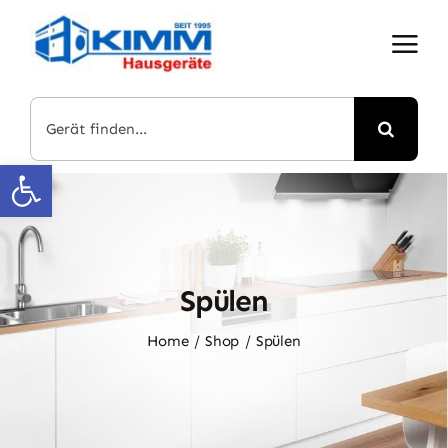
Skip
to
content
Suche
nach:
Open toolbar
Spülen
Home
Shop
Spülen