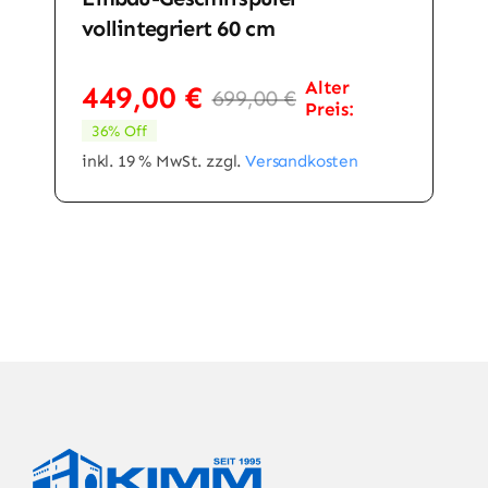
vollintegriert 60 cm
Alter
449,00
€
699,00
€
Ursprüngli
Aktueller
Preis:
Preis
Preis
36% Off
war:
ist:
inkl. 19 % MwSt.
zzgl.
Versandkosten
699,00 €
449,00 €.