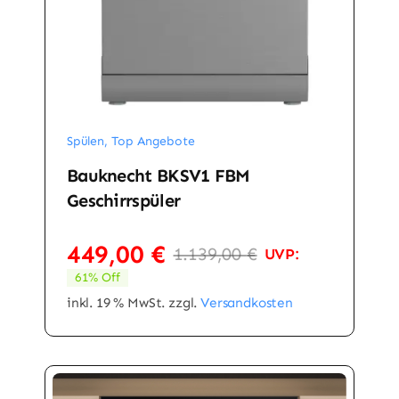
Spülen
,
Top Angebote
Bauknecht BKSV1 FBM
Geschirrspüler
449,00
€
1.139,00
€
UVP:
Ursprüngliche
Aktueller
61% Off
Preis
Preis
war:
ist:
inkl. 19 % MwSt.
zzgl.
Versandkosten
1.139,00 €
449,00 €.