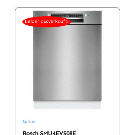
Leider ausverkauft!
Spülen
Bosch SMU4EVS08E